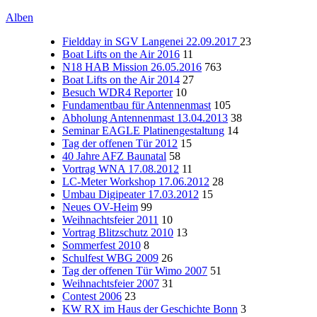
Alben
Fieldday in SGV Langenei 22.09.2017
23
Boat Lifts on the Air 2016
11
N18 HAB Mission 26.05.2016
763
Boat Lifts on the Air 2014
27
Besuch WDR4 Reporter
10
Fundamentbau für Antennenmast
105
Abholung Antennenmast 13.04.2013
38
Seminar EAGLE Platinengestaltung
14
Tag der offenen Tür 2012
15
40 Jahre AFZ Baunatal
58
Vortrag WNA 17.08.2012
11
LC-Meter Workshop 17.06.2012
28
Umbau Digipeater 17.03.2012
15
Neues OV-Heim
99
Weihnachtsfeier 2011
10
Vortrag Blitzschutz 2010
13
Sommerfest 2010
8
Schulfest WBG 2009
26
Tag der offenen Tür Wimo 2007
51
Weihnachtsfeier 2007
31
Contest 2006
23
KW RX im Haus der Geschichte Bonn
3