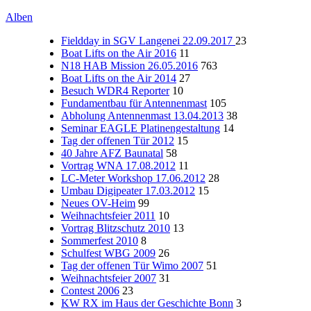
Alben
Fieldday in SGV Langenei 22.09.2017
23
Boat Lifts on the Air 2016
11
N18 HAB Mission 26.05.2016
763
Boat Lifts on the Air 2014
27
Besuch WDR4 Reporter
10
Fundamentbau für Antennenmast
105
Abholung Antennenmast 13.04.2013
38
Seminar EAGLE Platinengestaltung
14
Tag der offenen Tür 2012
15
40 Jahre AFZ Baunatal
58
Vortrag WNA 17.08.2012
11
LC-Meter Workshop 17.06.2012
28
Umbau Digipeater 17.03.2012
15
Neues OV-Heim
99
Weihnachtsfeier 2011
10
Vortrag Blitzschutz 2010
13
Sommerfest 2010
8
Schulfest WBG 2009
26
Tag der offenen Tür Wimo 2007
51
Weihnachtsfeier 2007
31
Contest 2006
23
KW RX im Haus der Geschichte Bonn
3