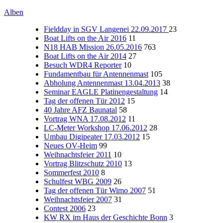
Alben
Fieldday in SGV Langenei 22.09.2017
23
Boat Lifts on the Air 2016
11
N18 HAB Mission 26.05.2016
763
Boat Lifts on the Air 2014
27
Besuch WDR4 Reporter
10
Fundamentbau für Antennenmast
105
Abholung Antennenmast 13.04.2013
38
Seminar EAGLE Platinengestaltung
14
Tag der offenen Tür 2012
15
40 Jahre AFZ Baunatal
58
Vortrag WNA 17.08.2012
11
LC-Meter Workshop 17.06.2012
28
Umbau Digipeater 17.03.2012
15
Neues OV-Heim
99
Weihnachtsfeier 2011
10
Vortrag Blitzschutz 2010
13
Sommerfest 2010
8
Schulfest WBG 2009
26
Tag der offenen Tür Wimo 2007
51
Weihnachtsfeier 2007
31
Contest 2006
23
KW RX im Haus der Geschichte Bonn
3