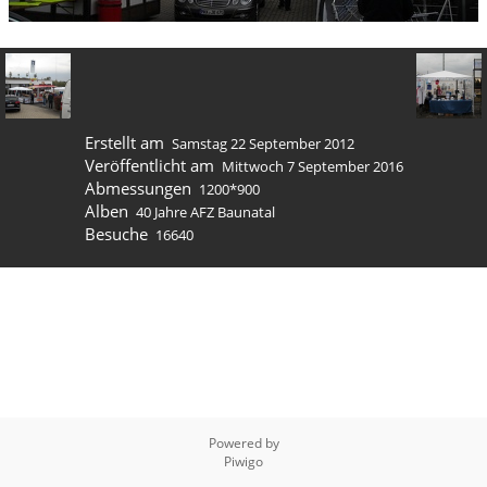
Erstellt am
Samstag 22 September 2012
Veröffentlicht am
Mittwoch 7 September 2016
Abmessungen
1200*900
Alben
40 Jahre AFZ Baunatal
Besuche
16640
Powered by
Piwigo