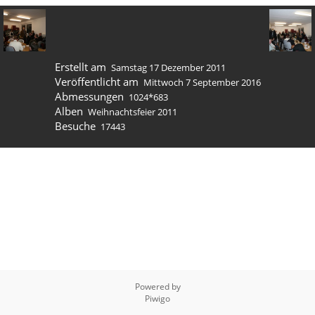
Erstellt am
Samstag 17 Dezember 2011
Veröffentlicht am
Mittwoch 7 September 2016
Abmessungen
1024*683
Alben
Weihnachtsfeier 2011
Besuche
17443
Powered by
Piwigo