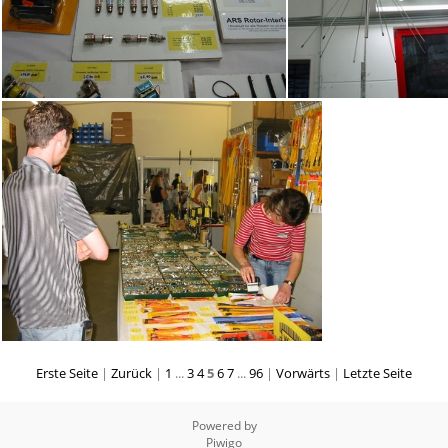
Erste Seite
|
Zurück
|
1
...
3
4
5
6
7
...
96
|
Vorwärts
|
Letzte Seite
Powered by
Piwigo