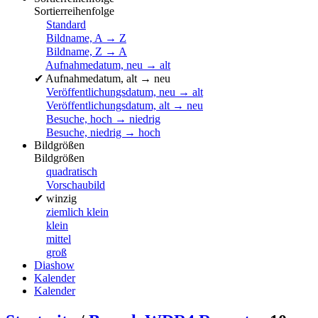
Sortierreihenfolge
Standard
Bildname, A → Z
Bildname, Z → A
Aufnahmedatum, neu → alt
✔
Aufnahmedatum, alt → neu
Veröffentlichungsdatum, neu → alt
Veröffentlichungsdatum, alt → neu
Besuche, hoch → niedrig
Besuche, niedrig → hoch
Bildgrößen
Bildgrößen
quadratisch
Vorschaubild
✔
winzig
ziemlich klein
klein
mittel
groß
Diashow
Kalender
Kalender