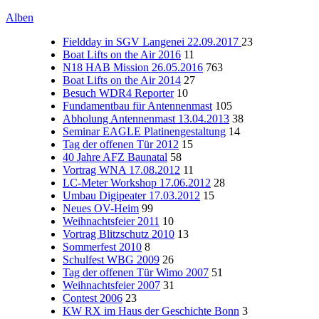
Alben
Fieldday in SGV Langenei 22.09.2017
23
Boat Lifts on the Air 2016
11
N18 HAB Mission 26.05.2016
763
Boat Lifts on the Air 2014
27
Besuch WDR4 Reporter
10
Fundamentbau für Antennenmast
105
Abholung Antennenmast 13.04.2013
38
Seminar EAGLE Platinengestaltung
14
Tag der offenen Tür 2012
15
40 Jahre AFZ Baunatal
58
Vortrag WNA 17.08.2012
11
LC-Meter Workshop 17.06.2012
28
Umbau Digipeater 17.03.2012
15
Neues OV-Heim
99
Weihnachtsfeier 2011
10
Vortrag Blitzschutz 2010
13
Sommerfest 2010
8
Schulfest WBG 2009
26
Tag der offenen Tür Wimo 2007
51
Weihnachtsfeier 2007
31
Contest 2006
23
KW RX im Haus der Geschichte Bonn
3