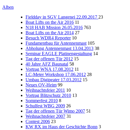
Alben
Fieldday in SGV Langenei 22.09.2017
23
Boat Lifts on the Air 2016
11
N18 HAB Mission 26.05.2016
763
Boat Lifts on the Air 2014
27
Besuch WDR4 Reporter
10
Fundamentbau für Antennenmast
105
Abholung Antennenmast 13.04.2013
38
Seminar EAGLE Platinengestaltung
14
Tag der offenen Tür 2012
15
40 Jahre AFZ Baunatal
58
Vortrag WNA 17.08.2012
11
LC-Meter Workshop 17.06.2012
28
Umbau Digipeater 17.03.2012
15
Neues OV-Heim
99
Weihnachtsfeier 2011
10
Vortrag Blitzschutz 2010
13
Sommerfest 2010
8
Schulfest WBG 2009
26
Tag der offenen Tür Wimo 2007
51
Weihnachtsfeier 2007
31
Contest 2006
23
KW RX im Haus der Geschichte Bonn
3