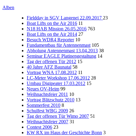
Alben
Fieldday in SGV Langenei 22.09.2017
23
Boat Lifts on the Air 2016
11
N18 HAB Mission 26.05.2016
763
Boat Lifts on the Air 2014
27
Besuch WDR4 Reporter
10
Fundamentbau für Antennenmast
105
Abholung Antennenmast 13.04.2013
38
Seminar EAGLE Platinengestaltung
14
Tag der offenen Tür 2012
15
40 Jahre AFZ Baunatal
58
Vortrag WNA 17.08.2012
11
LC-Meter Workshop 17.06.2012
28
Umbau Digipeater 17.03.2012
15
Neues OV-Heim
99
Weihnachtsfeier 2011
10
Vortrag Blitzschutz 2010
13
Sommerfest 2010
8
Schulfest WBG 2009
26
Tag der offenen Tür Wimo 2007
51
Weihnachtsfeier 2007
31
Contest 2006
23
KW RX im Haus der Geschichte Bonn
3